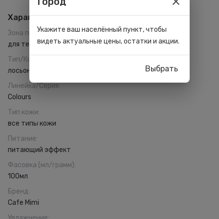
Город
Характеристики
Укажите ваш населённый пункт, чтобы
Зона применения
:
видеть актуальные цены, остатки и акции.
для тела
Тип/Консистенция
:
Выбрать
лосьон
Линейка/Серия
:
Colours
Тип кожи
:
все типы кожи
Питание
:
питающий эффект
Фасовка (мл/грамм)
:
100мл
Бренд
:
Cafe Mimi
Увлажнение
: