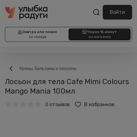
Войти
Завтра или позже
Через 15 минут
со склада
из магазина
Кремы, бальзамы и лосьоны
Лосьон для тела Cafe Mimi Colours
Mango Mania 100мл
0 отзывов
В избранное