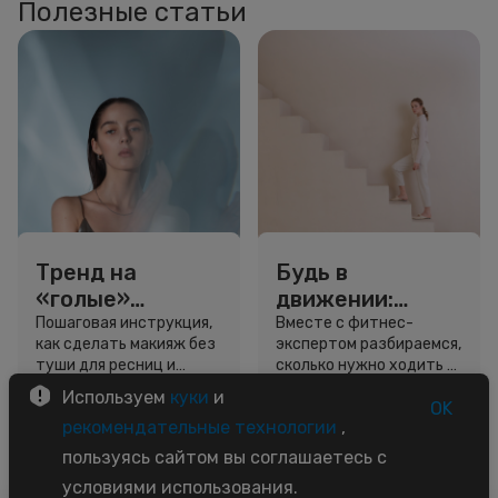
Полезные статьи
Тренд на
Будь в
«голые»
движении:
ресницы: как
сколько нужно
Пошаговая инструкция,
Вместе с фитнес-
как сделать макияж без
экспертом разбираемся,
выглядеть
шагов для
туши для ресниц и
сколько нужно ходить и
свежо, не
красоты и
звёздный образ для
как легко добавить
Используем
куки
и
используя тушь
здоровья
вдохновения.
движение в жизнь.
OK
3 минуты
5 минут
рекомендательные технологии
,
Советы
Советы
пользуясь сайтом вы соглашаетесь с
условиями использования.