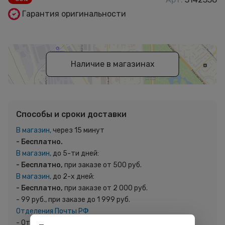
Гарантия оригинальности
Наличие в магазинах
Способы и сроки доставки
В магазин,
через 15 минут
- Бесплатно.
В магазин,
до 5-ти дней:
- Бесплатно,
при заказе от 500 руб.
В магазин,
до 2-х дней:
- Бесплатно,
при заказе от 2 000 руб.
- 99 руб., при заказе до 1 999 руб.
Отделения Почты РФ
- От 129 руб. Стоимость и сроки регламентированы