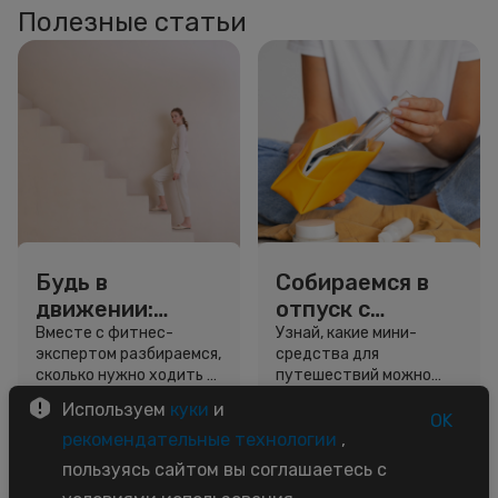
Полезные статьи
Будь в
Собираемся в
движении:
отпуск с
сколько нужно
Улыбкой: мини-
Вместе с фитнес-
Узнай, какие мини-
экспертом разбираемся,
средства для
шагов для
форматы для
сколько нужно ходить и
путешествий можно
красоты и
путешествий
как легко добавить
взять даже в ручную
Используем
куки
и
здоровья
движение в жизнь.
кладь.
OK
5 минут
4 минуты
рекомендательные технологии
,
Советы
Обзор
пользуясь сайтом вы соглашаетесь с