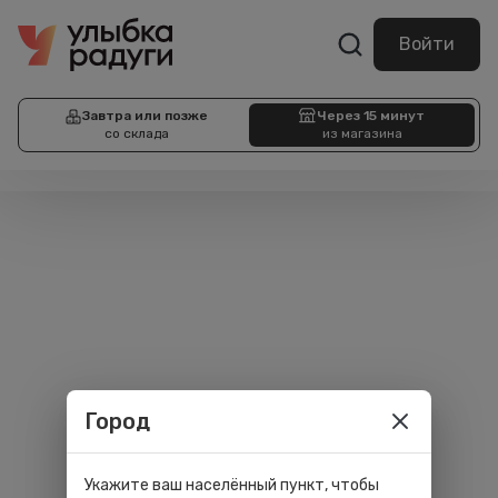
Войти
Завтра или позже
Через 15 минут
со склада
из магазина
Город
Укажите ваш населённый пункт, чтобы